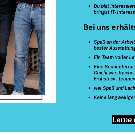
Du bist interessie
bringst IT- Interes
Bei uns erhäl
Spaß an der Arbeit
bester Ausstattun
Ein Team voller L
Eine Sonnenterras
Chichi wie: frisch
Frühstück, Teamev
viel Spaß und Lach
Keine langweilige
Lerne 