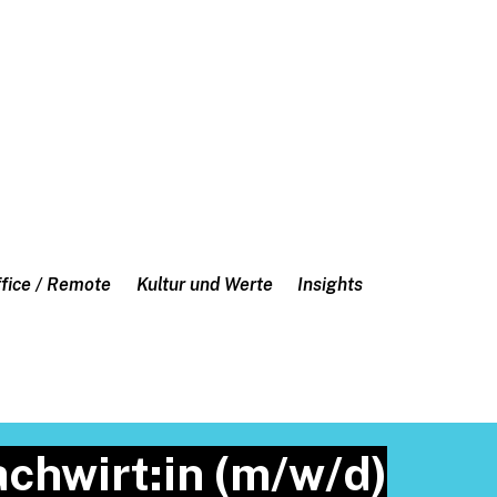
fice / Remote
Kultur und Werte
Insights
chwirt:in (m/w/d)