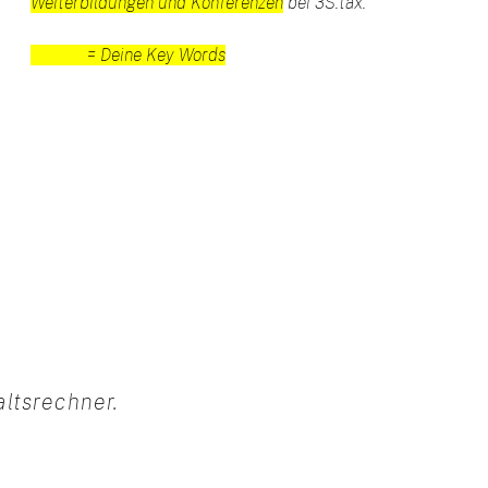
Weiterbildungen und Konferenzen
bei 3S.tax.
= Deine Key Words
ltsrechner.