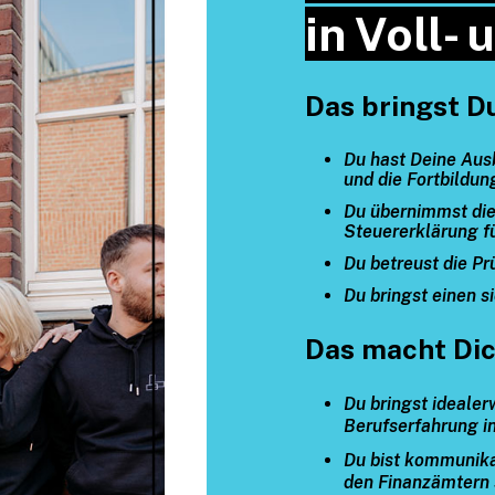
in Voll- 
Das bringst D
Du hast Deine Aus
und die Fortbildun
Du übernimmst die
Steuererklärung f
Du betreust die Pr
Du bringst einen 
Das macht Dic
Du bringst ideale
Berufserfahrung in
Du bist kommunik
den Finanzämtern