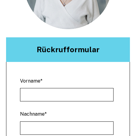
Rückrufformular
Vorname
*
Nachname
*